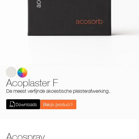
White
Acoplaster F
De meest verfijnde akoestische pleisterafwerking.
Downloads
Bekijk product
Acospray