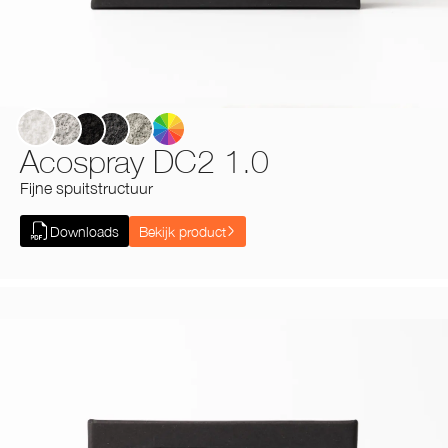
White
Cool Grey
Black
Oman Grey
ILA Grey
Acospray DC2 1.0
Fijne spuitstructuur
Downloads
Bekijk product