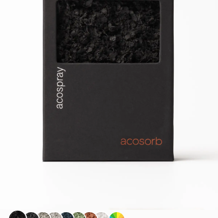
Black
Oman Grey
ILA Grey
Cool Grey
Denim Blue
Olive Green
Terracotta
White