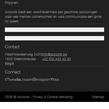
Filipijnen.
Acosorb biedt een verscheidenheid aan geschikte oplossingen
waar veel mensen samenkomen en waar communicatie een grote
rol speelt.
Bedrijf
Extra informatie
Contact
Haachtsesteenweg 242G
info@acosorb.be
1820
Steenokkerzeel
+32 (0)2 445 40 40
België
Connect
Twitter
LinkedIn
Instagram
Mail
2026
© Acosorb
-
Privacy & Cookie verklaring
Sitemap