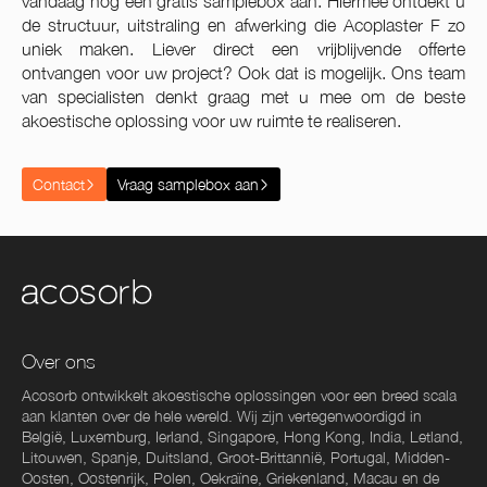
vandaag nog een gratis samplebox aan. Hiermee ontdekt u
de structuur, uitstraling en afwerking die Acoplaster F zo
uniek maken. Liever direct een vrijblijvende offerte
ontvangen voor uw project? Ook dat is mogelijk. Ons team
van specialisten denkt graag met u mee om de beste
akoestische oplossing voor uw ruimte te realiseren.
Contact
Vraag samplebox aan
Over ons
Acosorb ontwikkelt akoestische oplossingen voor een breed scala
aan klanten over de hele wereld. Wij zijn vertegenwoordigd in
België, Luxemburg, Ierland, Singapore, Hong Kong, India, Letland,
Litouwen, Spanje, Duitsland, Groot-Brittannië, Portugal, Midden-
Oosten, Oostenrijk, Polen, Oekraïne, Griekenland, Macau en de