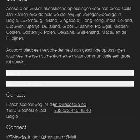
Acosorb ontwikkelt akoestische oplossingen voor een breed scala
aan klanten over de hele wereld. Wij zijn vertegenwoordigd in
België, Luxemburg, Ierland, Singapore, Hong Kong, India, Letland,
Litouwen, Spanje, Duitsland, Groot-Brittannië, Portugal, Midden-
Oosten, Oostenrijk, Polen, Oekraïne, Griekenland, Macau en de
Filipijnen.
Acosorb biedt een verscheidenheid aan geschikte oplossingen
waar veel mensen samenkomen en waar communicatie een grote
rol speelt.
Bedrijf
Extra informatie
Contact
Haachtsesteenweg 242G
info@acosorb.be
1820
Steenokkerzeel
+32 (0)2 445 40 40
België
Connect
Twitter
LinkedIn
Instagram
Mail