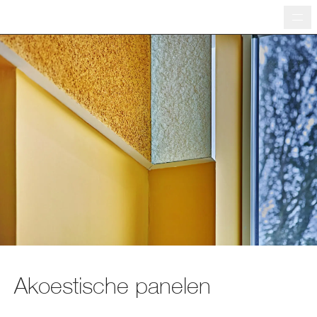
Me
Akoestische panelen