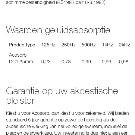
schimmelbestendigheid (BS1982 part 0-3:1982).
Waarden geluidsabsorptie
Producttype
125Hz
250Hz
500Hz
1kHz
2kHz
Acosorb
DC1 35mm
0,23
0,78
0,99
0,99
0,98
Garantie op uw akoestische
pleister
Kiest u voor Acosorb, dan kiest u voor zekerheid. Wij bieden
standaard 5 jaar garantie op zowel de hechting als de
akoestische werking van het volledige systeem, inclusief de
plaat en de afwerklaag. Uw investering is dus niet alleen een