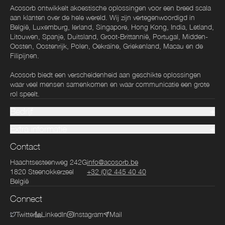
Acosorb ontwikkelt akoestische oplossingen voor een breed scala
aan klanten over de hele wereld. Wij zijn vertegenwoordigd in
België, Luxemburg, Ierland, Singapore, Hong Kong, India, Letland,
Litouwen, Spanje, Duitsland, Groot-Brittannië, Portugal, Midden-
Oosten, Oostenrijk, Polen, Oekraïne, Griekenland, Macau en de
Filipijnen.
Acosorb biedt een verscheidenheid aan geschikte oplossingen
waar veel mensen samenkomen en waar communicatie een grote
rol speelt.
Bedrijf
Extra informatie
Contact
Haachtsesteenweg 242G
info@acosorb.be
1820
Steenokkerzeel
+32 (0)2 445 40 40
België
Connect
Twitter
LinkedIn
Instagram
Mail