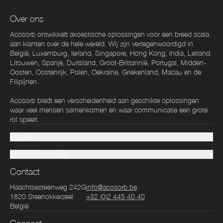
Over ons
Acosorb ontwikkelt akoestische oplossingen voor een breed scala
aan klanten over de hele wereld. Wij zijn vertegenwoordigd in
België, Luxemburg, Ierland, Singapore, Hong Kong, India, Letland,
Litouwen, Spanje, Duitsland, Groot-Brittannië, Portugal, Midden-
Oosten, Oostenrijk, Polen, Oekraïne, Griekenland, Macau en de
Filipijnen.
Acosorb biedt een verscheidenheid aan geschikte oplossingen
waar veel mensen samenkomen en waar communicatie een grote
rol speelt.
Bedrijf
Extra informatie
Contact
Haachtsesteenweg 242G
info@acosorb.be
1820
Steenokkerzeel
+32 (0)2 445 40 40
België