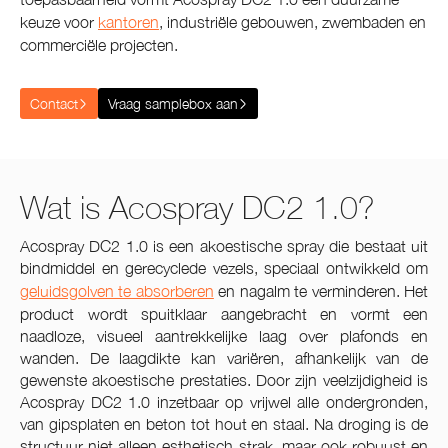
keuze voor
kantoren
, industriële gebouwen, zwembaden en
commerciële projecten.
Contact
Vraag samplebox aan
Wat is Acospray DC2 1.0?
Acospray DC2 1.0 is een akoestische spray die bestaat uit
bindmiddel en gerecyclede vezels, speciaal ontwikkeld om
geluidsgolven te absorberen
en nagalm te verminderen. Het
product wordt spuitklaar aangebracht en vormt een
naadloze, visueel aantrekkelijke laag over plafonds en
wanden. De laagdikte kan variëren, afhankelijk van de
gewenste akoestische prestaties. Door zijn veelzijdigheid is
Acospray DC2 1.0 inzetbaar op vrijwel alle ondergronden,
van gipsplaten en beton tot hout en staal. Na droging is de
structuur niet alleen esthetisch strak, maar ook robuust en