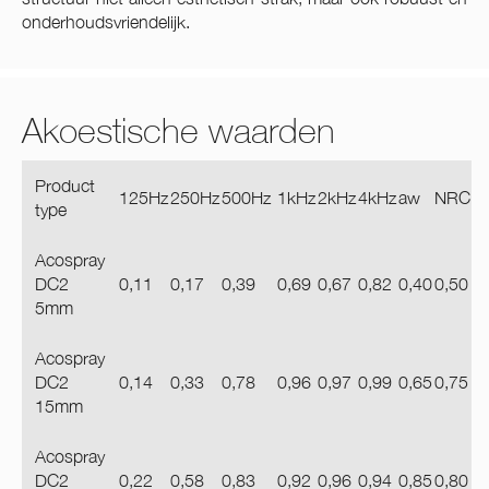
onderhoudsvriendelijk.
Akoestische waarden
Product
125Hz
250Hz
500Hz
1kHz
2kHz
4kHz
aw
NRC
type
Acospray
DC2
0,11
0,17
0,39
0,69
0,67
0,82
0,40
0,50
5mm
Acospray
DC2
0,14
0,33
0,78
0,96
0,97
0,99
0,65
0,75
15mm
Acospray
DC2
0,22
0,58
0,83
0,92
0,96
0,94
0,85
0,80