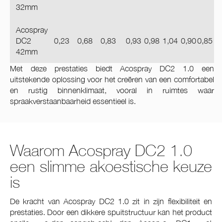
32mm
Acospray
DC2
0,23
0,68
0,83
0,93
0,98
1,04
0,90
0,85
42mm
Met deze prestaties biedt Acospray DC2 1.0 een
uitstekende oplossing voor het creëren van een comfortabel
en rustig binnenklimaat, vooral in ruimtes waar
spraakverstaanbaarheid essentieel is.
Waarom Acospray DC2 1.0
een slimme akoestische keuze
is
De kracht van Acospray DC2 1.0 zit in zijn flexibiliteit en
prestaties. Door een dikkere spuitstructuur kan het product