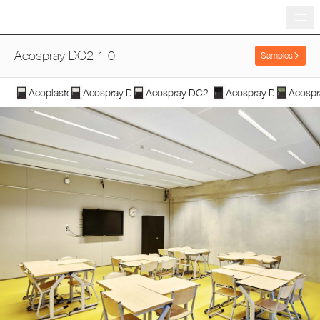
Me
Acospray DC2 1.0
Samples
Acoplaster F
Acospray DC1
Acospray DC2 2.0
Acospray DC3
Acospr