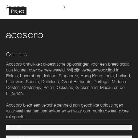
Aquamar
Project
Over ons
Acosorb ontwikkelt akoestische oplossingen voor een breed scala
aan klanten over de hele wereld. Wij zijn vertegenwoordigd in
België, Luxemburg, Ierland, Singapore, Hong Kong, India, Letland,
Litouwen, Spanje, Duitsland, Groot-Brittannië, Portugal, Midden-
Oosten, Oostenrijk, Polen, Oekraïne, Griekenland, Macau en de
Filipijnen.
Acosorb biedt een verscheidenheid aan geschikte oplossingen
waar veel mensen samenkomen en waar communicatie een grote
rol speelt.
Bedrijf