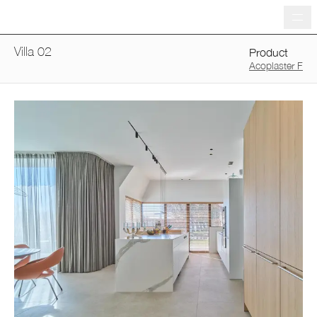
Me
Villa 02
Product
Acoplaster F