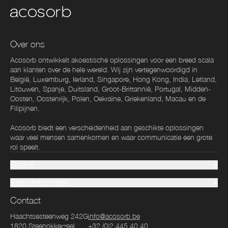
Over ons
Acosorb ontwikkelt akoestische oplossingen voor een breed scala
aan klanten over de hele wereld. Wij zijn vertegenwoordigd in
België, Luxemburg, Ierland, Singapore, Hong Kong, India, Letland,
Litouwen, Spanje, Duitsland, Groot-Brittannië, Portugal, Midden-
Oosten, Oostenrijk, Polen, Oekraïne, Griekenland, Macau en de
Filipijnen.
Acosorb biedt een verscheidenheid aan geschikte oplossingen
waar veel mensen samenkomen en waar communicatie een grote
rol speelt.
Bedrijf
Extra informatie
Contact
Haachtsesteenweg 242G
info@acosorb.be
1820
Steenokkerzeel
+32 (0)2 445 40 40