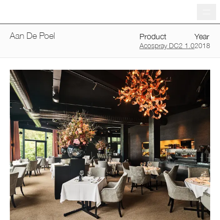
Me
Aan De Poel
Product
Year
Acospray DC2 1.0
2018