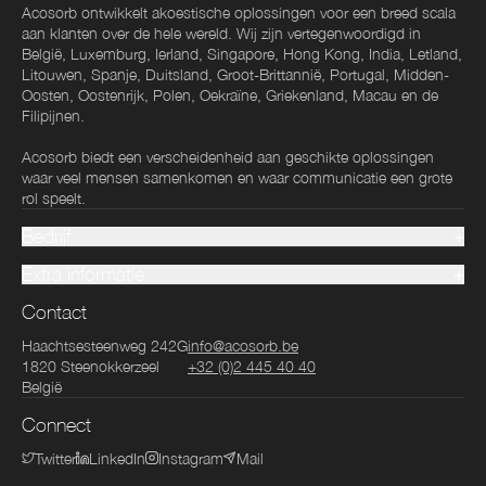
Acosorb ontwikkelt akoestische oplossingen voor een breed scala
aan klanten over de hele wereld. Wij zijn vertegenwoordigd in
België, Luxemburg, Ierland, Singapore, Hong Kong, India, Letland,
Litouwen, Spanje, Duitsland, Groot-Brittannië, Portugal, Midden-
Oosten, Oostenrijk, Polen, Oekraïne, Griekenland, Macau en de
Filipijnen.
Acosorb biedt een verscheidenheid aan geschikte oplossingen
waar veel mensen samenkomen en waar communicatie een grote
rol speelt.
Bedrijf
Extra informatie
Contact
Haachtsesteenweg 242G
info@acosorb.be
1820
Steenokkerzeel
+32 (0)2 445 40 40
België
Connect
Twitter
LinkedIn
Instagram
Mail