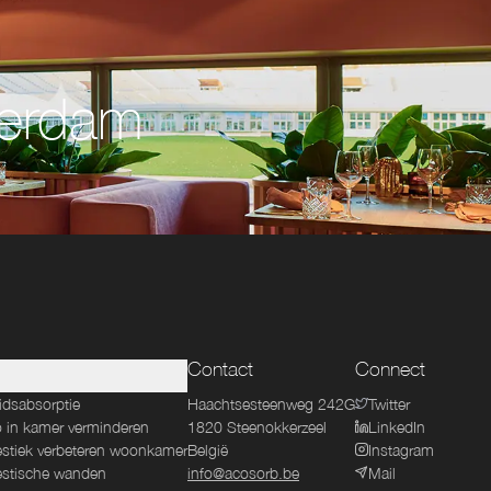
terdam
Contact
Connect
idsabsorptie
Haachtsesteenweg 242G
Twitter
 in kamer verminderen
1820
Steenokkerzeel
LinkedIn
stiek verbeteren woonkamer
België
Instagram
stische wanden
info@acosorb.be
Mail