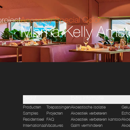
roject
Acospray Special Color
Mama Kelly Ams
Bedrijf
Extra informatie
Producten
Toepassingen
Akoestische isolatie
Gelu
Samples
Projecten
Akoestiek verbeteren
Echo
Residentieel
FAQ
Akoestiek verbeteren kantoor
Akoe
Internationaal
Vacatures
Galm verminderen
Akoe