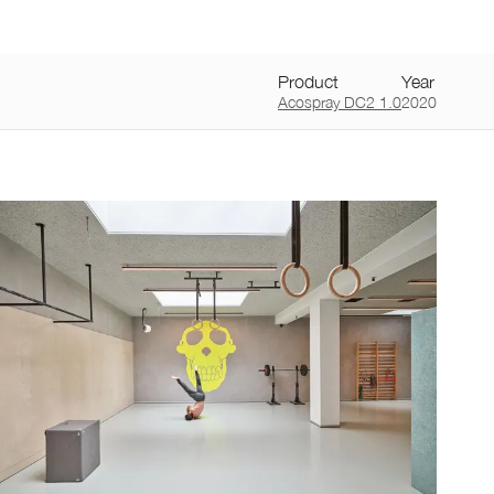
NL
/
FR
Producten
Toepassingen
Over
Vacatures
Contact
Home
Product
Year
Acospray DC2 1.0
2020