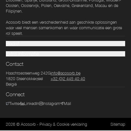
Oosten, Oostenrijk, Polen, Oekraïne, Griekenland, Macau en de
Filipijnen.
Acosorb biedt een verscheidenheid aan geschikte oplossingen
waar veel mensen samenkomen en waar communicatie een grote
rol speelt.
Bedrijf
Extra informatie
Contact
Haachtsesteenweg 242G
info@acosorb.be
1820
Steenokkerzeel
+32 (0)2 445 40 40
België
Connect
Twitter
LinkedIn
Instagram
Mail
2026
© Acosorb
-
Privacy & Cookie verklaring
Sitemap