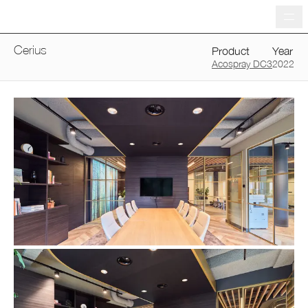
Me
Cerius
Product
Year
Acospray DC3
2022