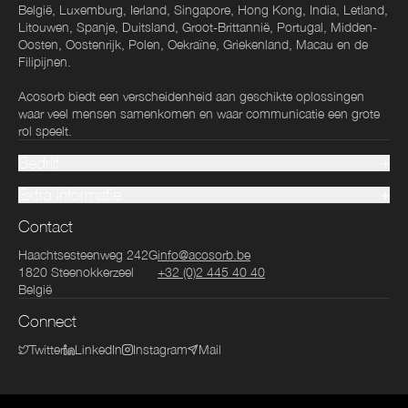
België, Luxemburg, Ierland, Singapore, Hong Kong, India, Letland,
Litouwen, Spanje, Duitsland, Groot-Brittannië, Portugal, Midden-
Oosten, Oostenrijk, Polen, Oekraïne, Griekenland, Macau en de
Filipijnen.
Acosorb biedt een verscheidenheid aan geschikte oplossingen
waar veel mensen samenkomen en waar communicatie een grote
rol speelt.
Bedrijf
Extra informatie
Contact
Haachtsesteenweg 242G
info@acosorb.be
1820
Steenokkerzeel
+32 (0)2 445 40 40
België
Connect
Twitter
LinkedIn
Instagram
Mail