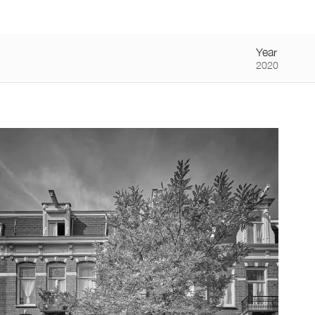
NL
/
FR
Producten
Toepassingen
Over
Vacatures
Contact
Home
Year
2020