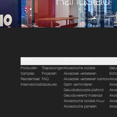
Bedrijf
Extra informatie
Producten
Toepassingen
Akoestische isolatie
Gelu
Samples
Projecten
Akoestiek verbeteren
Echo
Residentieel
FAQ
Akoestiek verbeteren kantoor
Akoe
Internationaal
Vacatures
Galm verminderen
Akoe
Geluidsabsorptie plafond
Akoe
Geluidswerend materiaal
Akoe
Akoestische isolatie muur
Akoe
Akoestische panelen
Akoe