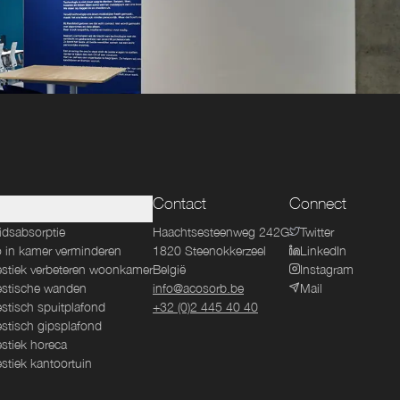
Contact
Connect
idsabsorptie
Haachtsesteenweg 242G
Twitter
 in kamer verminderen
1820
Steenokkerzeel
LinkedIn
stiek verbeteren woonkamer
België
Instagram
stische wanden
info@acosorb.be
Mail
stisch spuitplafond
+32 (0)2 445 40 40
stisch gipsplafond
stiek horeca
stiek kantoortuin