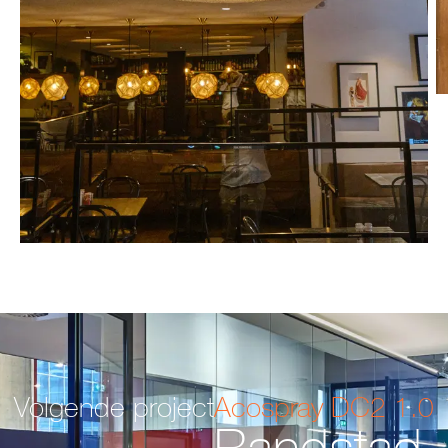
Volgende project
Acospray DC2 1.0
Randstad