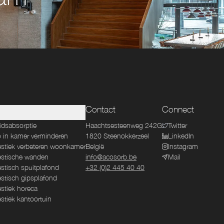
Contact
Connect
idsabsorptie
Haachtsesteenweg 242G
Twitter
 in kamer verminderen
1820
Steenokkerzeel
LinkedIn
stiek verbeteren woonkamer
België
Instagram
stische wanden
info@acosorb.be
Mail
stisch spuitplafond
+32 (0)2 445 40 40
stisch gipsplafond
stiek horeca
stiek kantoortuin