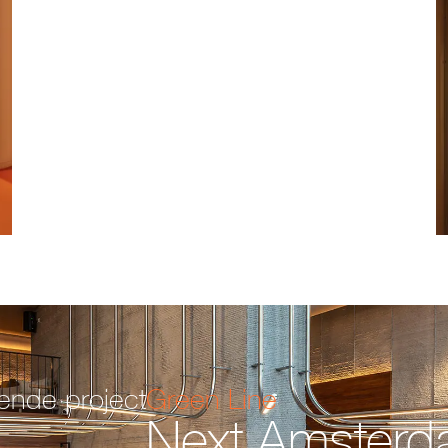
ende project
Green Line
Next Amster