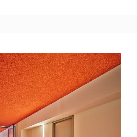
NL
/
FR
Producten
Toepassingen
Over
Vacatures
Contact
Home