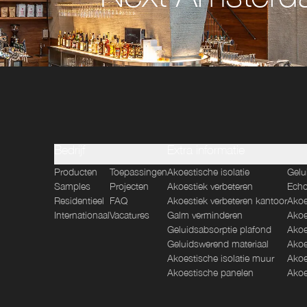
Bedrijf
Extra informatie
Producten
Toepassingen
Akoestische isolatie
Gelu
Samples
Projecten
Akoestiek verbeteren
Echo
Residentieel
FAQ
Akoestiek verbeteren kantoor
Akoe
Internationaal
Vacatures
Galm verminderen
Akoe
Geluidsabsorptie plafond
Akoe
Geluidswerend materiaal
Akoe
Akoestische isolatie muur
Akoe
Akoestische panelen
Akoe