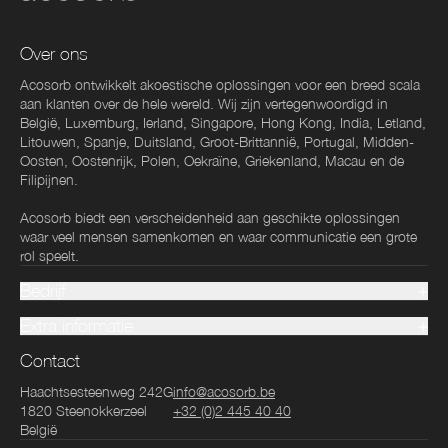
Over ons
Acosorb ontwikkelt akoestische oplossingen voor een breed scala
aan klanten over de hele wereld. Wij zijn vertegenwoordigd in
België, Luxemburg, Ierland, Singapore, Hong Kong, India, Letland,
Litouwen, Spanje, Duitsland, Groot-Brittannië, Portugal, Midden-
Oosten, Oostenrijk, Polen, Oekraïne, Griekenland, Macau en de
Filipijnen.
Acosorb biedt een verscheidenheid aan geschikte oplossingen
waar veel mensen samenkomen en waar communicatie een grote
rol speelt.
Bedrijf
Extra informatie
Contact
Haachtsesteenweg 242G
info@acosorb.be
1820
Steenokkerzeel
+32 (0)2 445 40 40
België