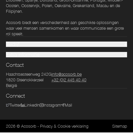
Oosten, Oostenrijk, Polen, Oekraïne, Griekenland, Macau en de
Filipijnen.
Acosorb biedt een verscheidenheid aan geschikte oplossingen
waar veel mensen samenkomen en waar communicatie een grote
rol speelt.
Bedrijf
Extra informatie
Contact
Haachtsesteenweg 242G
info@acosorb.be
1820
Steenokkerzeel
+32 (0)2 445 40 40
België
Connect
Twitter
LinkedIn
Instagram
Mail
2026
© Acosorb
-
Privacy & Cookie verklaring
Sitemap