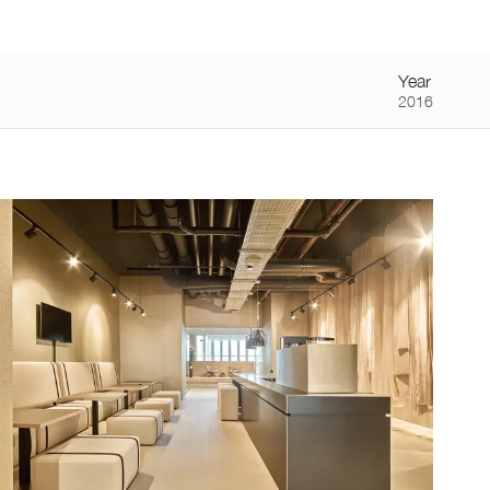
NL
/
FR
Producten
Toepassingen
Over
Vacatures
Contact
Home
Year
2016