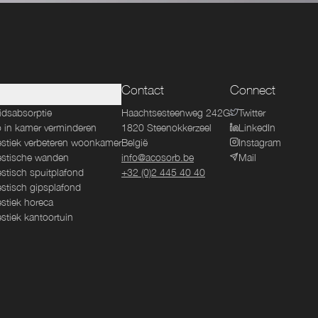
Contact
Connect
idsabsorptie
Haachtsesteenweg 242G
Twitter
 in kamer verminderen
1820
Steenokkerzeel
LinkedIn
stiek verbeteren woonkamer
België
Instagram
stische wanden
info@acosorb.be
Mail
stisch spuitplafond
+32 (0)2 445 40 40
stisch gipsplafond
stiek horeca
stiek kantoortuin