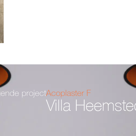
gende project
Acoplaster F
Villa Heemst