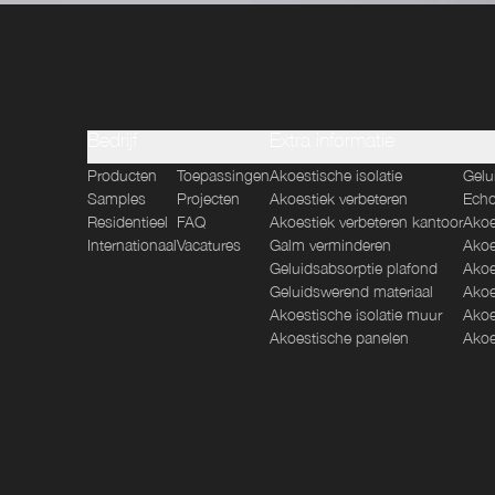
Bedrijf
Extra informatie
Producten
Toepassingen
Akoestische isolatie
Gelu
Samples
Projecten
Akoestiek verbeteren
Echo
Residentieel
FAQ
Akoestiek verbeteren kantoor
Akoe
Internationaal
Vacatures
Galm verminderen
Akoe
Geluidsabsorptie plafond
Akoe
Geluidswerend materiaal
Akoe
Akoestische isolatie muur
Akoe
Akoestische panelen
Akoe