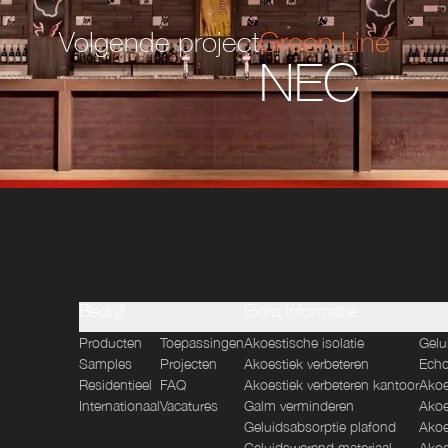
Volgende project
Green Line
NEC
Bedrijf
Extra informatie
Producten
Toepassingen
Akoestische isolatie
Gelu
Samples
Projecten
Akoestiek verbeteren
Echo
Residentieel
FAQ
Akoestiek verbeteren kantoor
Akoe
Internationaal
Vacatures
Galm verminderen
Akoe
Geluidsabsorptie plafond
Akoe
Geluidswerend materiaal
Akoe