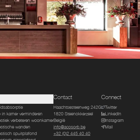
Contact
Connect
idsabsorptie
Haachtsesteenweg 242G
Twitter
 in kamer verminderen
1820
Steenokkerzeel
LinkedIn
stiek verbeteren woonkamer
België
Instagram
stische wanden
info@acosorb.be
Mail
stisch spuitplafond
+32 (0)2 445 40 40
stisch gipsplafond