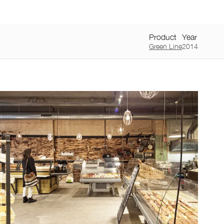
NL
/
FR
Producten
Toepassingen
Over
Vacatures
Contact
Home
Product
Year
Green Line
2014