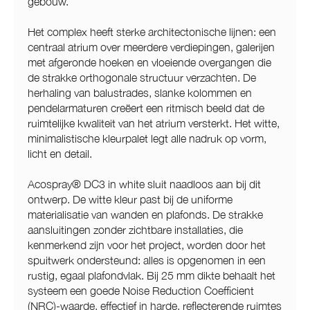
gebouw.
Het complex heeft sterke architectonische lijnen: een
centraal atrium over meerdere verdiepingen, galerijen
met afgeronde hoeken en vloeiende overgangen die
de strakke orthogonale structuur verzachten. De
herhaling van balustrades, slanke kolommen en
pendelarmaturen creëert een ritmisch beeld dat de
ruimtelijke kwaliteit van het atrium versterkt. Het witte,
minimalistische kleurpalet legt alle nadruk op vorm,
licht en detail.
Acospray® DC3 in white sluit naadloos aan bij dit
ontwerp. De witte kleur past bij de uniforme
materialisatie van wanden en plafonds. De strakke
aansluitingen zonder zichtbare installaties, die
kenmerkend zijn voor het project, worden door het
spuitwerk ondersteund: alles is opgenomen in een
rustig, egaal plafondvlak. Bij 25 mm dikte behaalt het
systeem een goede Noise Reduction Coefficient
(NRC)-waarde, effectief in harde, reflecterende ruimtes