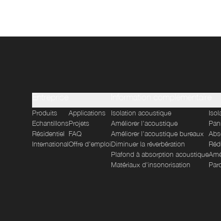
Entreprise
Information complémentaire
Produits
Applications
Isolation acoustique
Iso
Echantillons
Projets
Améliorer l'acoustique
Pan
Résidentiel
FAQ
Améliorer l'acoustique bureaux
Abso
International
Offre d'emploi
Diminuer la réverbération
Rédu
Plafond à absorption acoustique
Amél
Matériaux d'insonorisation
Par