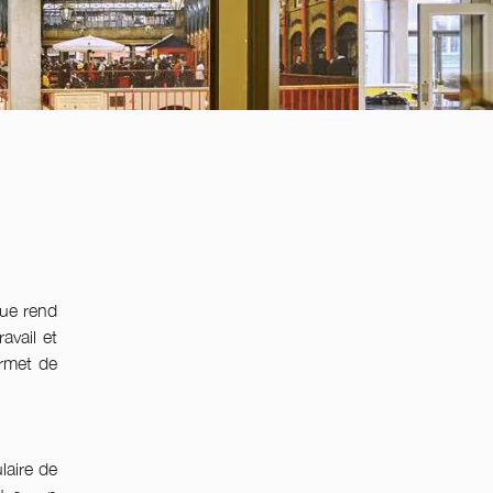
que rend
avail et
ermet de
laire de