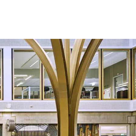
NL
/
FR
roduits
Applications
Projets
À propos de nous
Contact