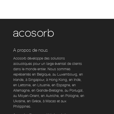
A propos de nous
Acosorb développe des solutions
acoustiques pour un large éventail de clients
dans le monde entier. Nous sommes
représentés en Belgique, au Luxembourg, en
Irlande, à Singapour, à Hong Kong, en Inde,
en Lettonie, en Lituanie, en Espagne, en
Allemagne, en Grande-Bretagne, au Portugal,
au Moyen-Orient, en Autriche, en Pologne, en
Ukraine, en Grèce, à Macao et aux
Philippines.