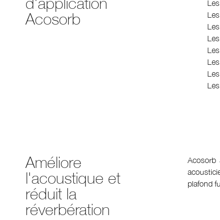
d'application
Les
Acosorb
Les
Les
Les
Les
Les
Les
Les 
Améliore
Acosorb 
acoustici
l'acoustique et
plafond f
réduit la
réverbération