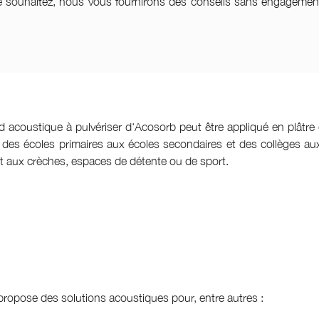
s le souhaitez, nous vous fournirons des conseils sans engageme
d acoustique à pulvériser d'Acosorb peut être appliqué en plâtre
, des écoles primaires aux écoles secondaires et des collèges au
 aux crèches, espaces de détente ou de sport.
ropose des solutions acoustiques pour, entre autres :