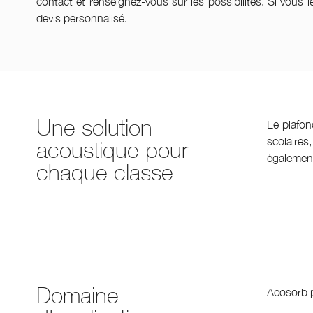
contact et renseignez-vous sur les possibilités. Si vou
devis personnalisé.
Une solution
Le plafon
scolaires
acoustique pour
également
chaque classe
Domaine
Acosorb p