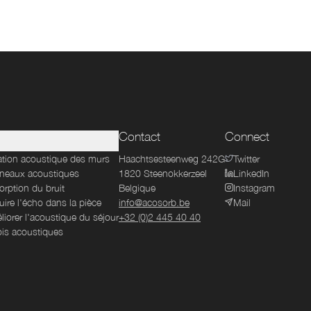
Contact
Connect
lation acoustique des murs
Haachtsesteenweg 242G
Twitter
neaux acoustiques
1820
Steenokkerzeel
LinkedIn
rption du bruit
Belgique
Instagram
ire l'écho dans la pièce
info@acosorb.be
Mail
iorer l'acoustique du séjour
+32 (0)2 445 40 40
ois acoustiques