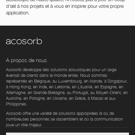
d'œil à nos projets et à vous en inspirer pour votre propre
application.
A propos de nous
Acosorb développe des solutions acoustiques pour un large
éventail de clients dans le monde entier. Nous sommes
représentés en Belgique, au Luxembourg, en Irlande, à Singapour,
à Hong Kong, en Inde, en Lettonie, en Lituanie, en Espagne, en
Allemagne, en Grande-Bretagne, au Portugal, au Moyen-Orient, en
Autriche, en Pologne, en Ukraine, en Grèce, à Macao et aux
Philippines.
Acosorb offre une variété de solutions appropriées là où de
nombreuses personnes se rassemblent et où la communication
joue un rôle majeur.