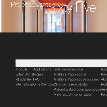
Sixty Five
Projet suivant
Entreprise
Information complémentaire
Produits
Applications
Isolation acoustique
Iso
Echantillons
Projets
Améliorer l'acoustique
Pan
Résidentiel
FAQ
Améliorer l'acoustique bureaux
Abso
International
Offre d'emploi
Diminuer la réverbération
Rédu
Plafond à absorption acoustique
Amél
Matériaux d'insonorisation
Par