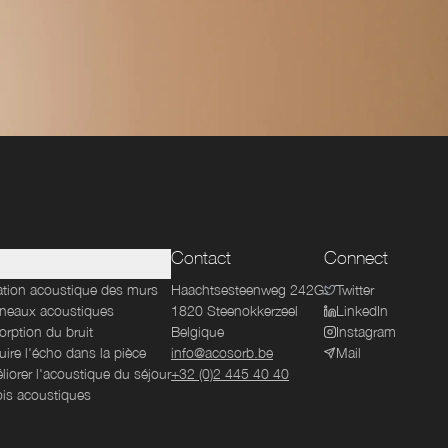
Contact
Connect
lation acoustique des murs
Haachtsesteenweg 242G
Twitter
neaux acoustiques
1820
Steenokkerzeel
LinkedIn
rption du bruit
Belgique
Instagram
ire l'écho dans la pièce
info@acosorb.be
Mail
iorer l'acoustique du séjour
+32 (0)2 445 40 40
ois acoustiques