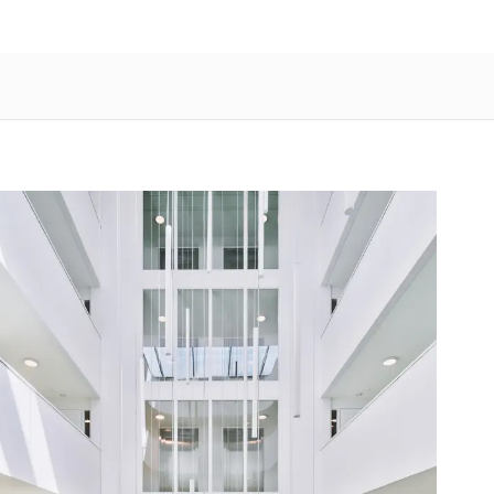
NL
/
FR
roduits
Applications
Projets
À propos de nous
Contact